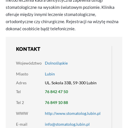
metod leczenia kadra dentystyczna zapewnia usługi
stomatologiczne na wysokim światowym poziomie. Klinika
oferuje między innymi leczenie stomatologiczne,
ortodontyczne czy chirurgiczne. Rejestracji na wizytę można
dokonać osobiście bądź telefonicznie.
KONTAKT
Województwo
Dolnośląskie
Miasto
Lubin
Adres
UL. Sokola 33B, 59-300 Lubin
Tel
76 842 47 50
Tel 2
76 849 10 88
WWW
http://www.stomatolog.lubin.pl
E-mail
info@stomatolog.lubin.pl