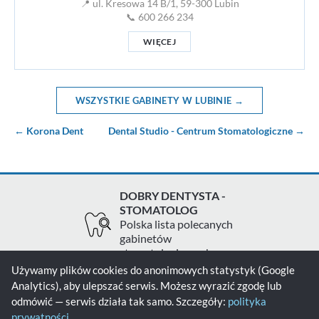
📍 ul. Kresowa 14 B/1, 59-300 Lubin
📞 600 266 234
WIĘCEJ
WSZYSTKIE GABINETY W LUBINIE →
← Korona Dent
Dental Studio - Centrum Stomatologiczne →
DOBRY DENTYSTA -
STOMATOLOG
Polska lista polecanych
gabinetów
stomatologicznych
Używamy plików cookies do anonimowych statystyk (Google
Analytics), aby ulepszać serwis. Możesz wyrazić zgodę lub
Zgłoś gabinet
Kontakt
Polityka prywatności
odmówić — serwis działa tak samo. Szczegóły:
polityka
prywatności
.