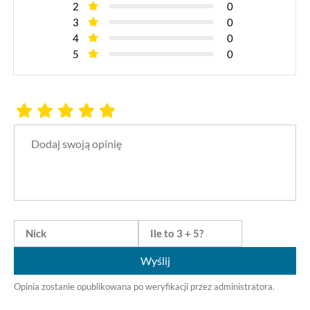
2
0
3
0
4
0
5
0
Wyślij
Opinia zostanie opublikowana po weryfikacji przez administratora.