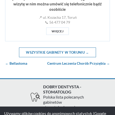
wizytę w nim można umówić się telefonicznie bądź
osobiście
📍 ul. Kozacka 17, Toruń
📞 56 477 04 79
WIĘCEJ
WSZYSTKIE GABINETY W TORUNIU →
← Bellastoma
Centrum Leczenia Chorób Przyzębia →
DOBRY DENTYSTA -
STOMATOLOG
Polska lista polecanych
gabinetów
stomatologicznych
Używamy plików cookies do anonimowych statystyk (Google