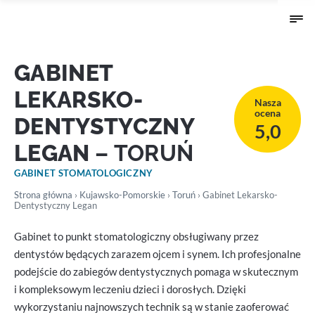
GABINET
LEKARSKO-
Nasza
ocena
DENTYSTYCZNY
5,0
LEGAN
– TORUŃ
GABINET STOMATOLOGICZNY
Strona główna
›
Kujawsko-Pomorskie
›
Toruń
› Gabinet Lekarsko-
Dentystyczny Legan
Gabinet to punkt stomatologiczny obsługiwany przez
dentystów będących zarazem ojcem i synem. Ich profesjonalne
podejście do zabiegów dentystycznych pomaga w skutecznym
i kompleksowym leczeniu dzieci i dorosłych. Dzięki
wykorzystaniu najnowszych technik są w stanie zaoferować