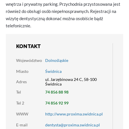
wnętrza i prywatny parking. Przychodnia przystosowana jest
również do obsługi osób niepełnosprawnych. Rejestracji na
wizytę dentystyczną dokonać można osobiście bądź
telefonicznie.
KONTAKT
Województwo
Dolnośląskie
Miasto
Świdnica
ul. Jarzębinowa 24 C, 58-100
Adres
Świdnica
Tel
74 856 88 98
Tel 2
74 856 92 99
WWW
http://www.proxima.swidnica.pl
E-mail
dentysta@proxima.swidnica.pl