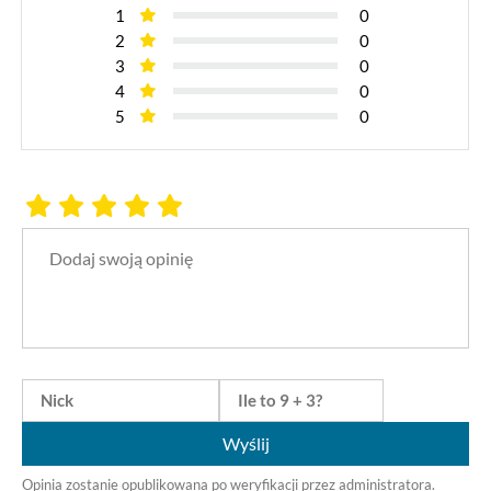
1
0
2
0
3
0
4
0
5
0
Wyślij
Opinia zostanie opublikowana po weryfikacji przez administratora.