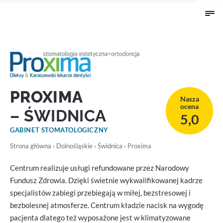
PROXIMA
Nasza
ocena
– ŚWIDNICA
5,0
GABINET STOMATOLOGICZNY
Strona główna
›
Dolnośląskie
›
Świdnica
› Proxima
Centrum realizuje usługi refundowane przez Narodowy
Fundusz Zdrowia. Dzięki świetnie wykwalifikowanej kadrze
specjalistów zabiegi przebiegają w miłej, bezstresowej i
bezbolesnej atmosferze. Centrum kładzie nacisk na wygodę
pacjenta dlatego też wyposażone jest w klimatyzowane