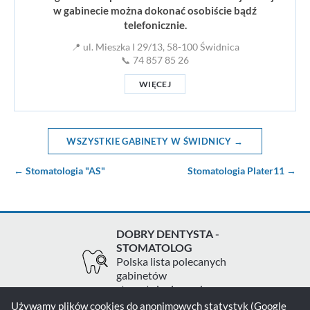
w gabinecie można dokonać osobiście bądź
telefonicznie.
📍 ul. Mieszka I 29/13, 58-100 Świdnica
📞 74 857 85 26
WIĘCEJ
WSZYSTKIE GABINETY W ŚWIDNICY →
← Stomatologia "AS"
Stomatologia Plater11 →
DOBRY DENTYSTA -
STOMATOLOG
Polska lista polecanych
gabinetów
stomatologicznych
Używamy plików cookies do anonimowych statystyk (Google